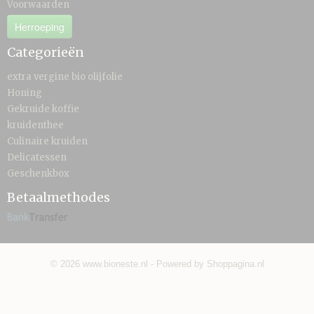
Voorwaarden
Herroeping
Categorieën
extra vergine bio olijfolie
Honing
Gekruide koffie
kruidenthee
Culinaire kruiden
Delicatessen
Geschenkbox
Betaalmethodes
© 2026 www.bioneste.nl - Powered by Shoppagina.nl